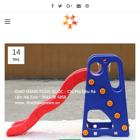
14
TH1