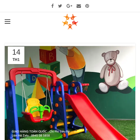
14
TH1