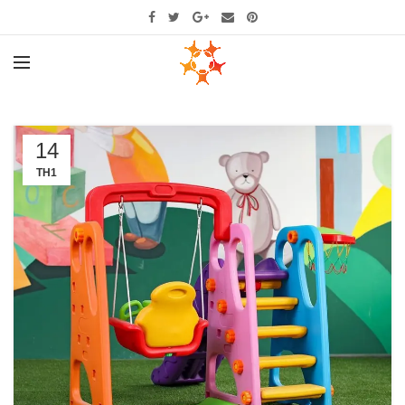
14
TH1