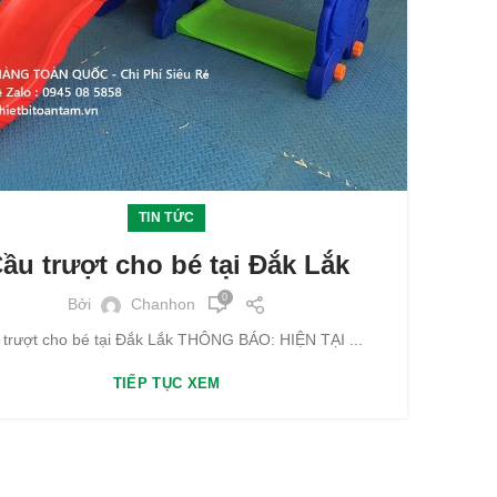
TIN TỨC
ầu trượt cho bé tại Đắk Lắk
0
Bởi
Chanhon
 trượt cho bé tại Đắk Lắk THÔNG BÁO: HIỆN TẠI ...
TIẾP TỤC XEM