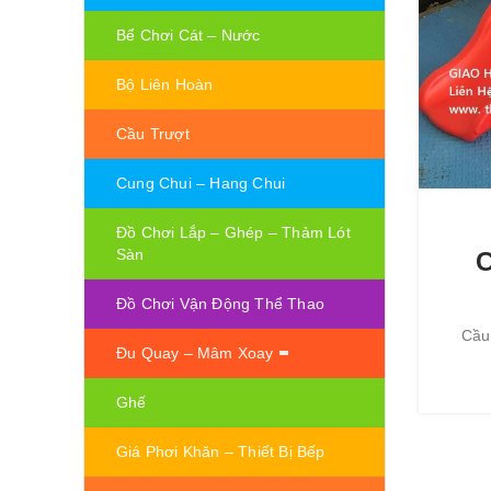
Bể Chơi Cát – Nước
Bộ Liên Hoàn
Cầu Trượt
Cung Chui – Hang Chui
Đồ Chơi Lắp – Ghép – Thảm Lót
Sàn
C
Đồ Chơi Vận Động Thể Thao
Cầu
Đu Quay – Mâm Xoay
Ghế
Giá Phơi Khăn – Thiết Bị Bếp