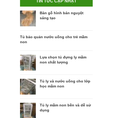
TIN TỨC CẬP NHẬT
Bàn gỗ hình bán nguyệt
sáng tạo
Tủ bảo quản nước uống cho trẻ mầm
non
Lựa chọn tủ đựng ly mầm
non chất lượng
Tủ ly và nước uống cho lớp
học mầm non
Tủ ly mầm non bền và dễ sử
dụng