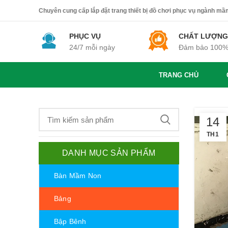
Chuyên cung cấp lắp đặt trang thiết bị đồ chơi phục vụ ngành mầm 
PHỤC VỤ
CHẤT LƯỢNG
24/7 mỗi ngày
Đảm bảo 100
TRANG CHỦ
14
TH1
DANH MỤC SẢN PHẨM
Bàn Mầm Non
Bảng
Bập Bênh