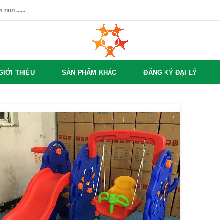
non ......
%
GIỚI THIỆU
SẢN PHẨM KHÁC
ĐĂNG KÝ ĐẠI LÝ