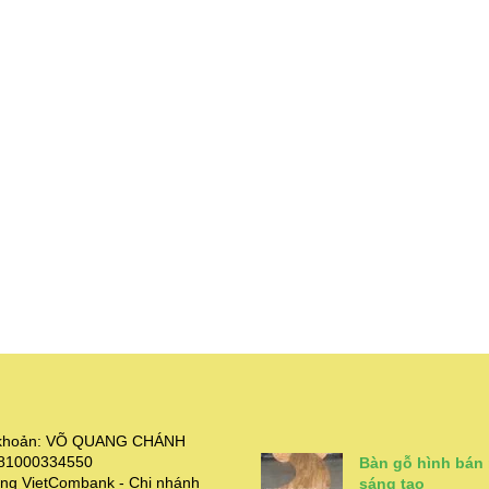
i khoản: VÕ QUANG CHÁNH
381000334550
Bàn gỗ hình bán
ng VietCombank - Chi nhánh
sáng tạo