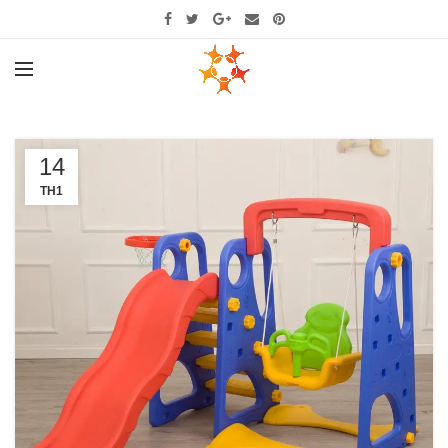
14
TH1