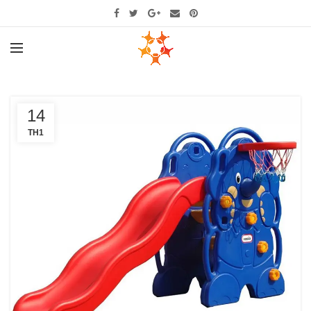
14
TH1