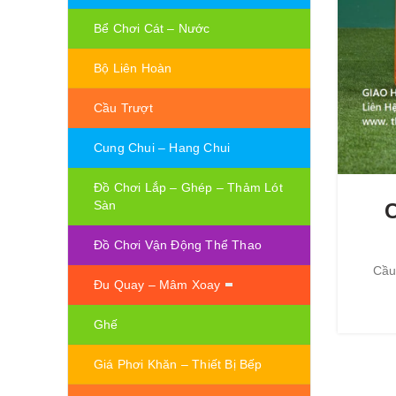
Bể Chơi Cát – Nước
Bộ Liên Hoàn
Cầu Trượt
Cung Chui – Hang Chui
Đồ Chơi Lắp – Ghép – Thảm Lót
Sàn
C
Đồ Chơi Vận Động Thể Thao
Cầu
Đu Quay – Mâm Xoay
Ghế
Giá Phơi Khăn – Thiết Bị Bếp