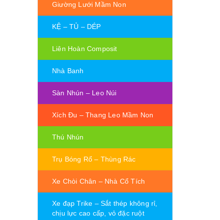
Giường Lưới Mầm Non
KỆ – TỦ – DÉP
Liên Hoàn Composit
Nhà Banh
Sàn Nhún – Leo Núi
Xích Đu – Thang Leo Mầm Non
Thú Nhún
Trụ Bóng Rổ – Thùng Rác
Xe Chòi Chân – Nhà Cổ Tích
Xe đạp Trike – Sắt thép không rỉ,
chịu lực cao cấp, vỏ đặc ruột