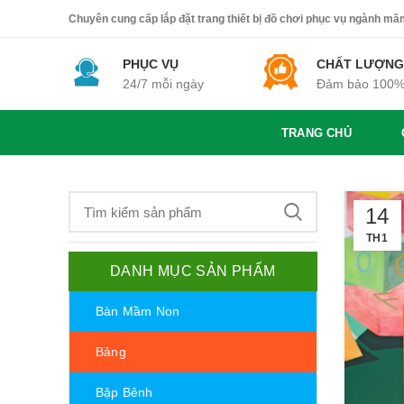
Chuyên cung cấp lắp đặt trang thiết bị đồ chơi phục vụ ngành mầm 
PHỤC VỤ
CHẤT LƯỢNG
24/7 mỗi ngày
Đảm bảo 100
TRANG CHỦ
14
TH1
DANH MỤC SẢN PHẨM
Bàn Mầm Non
Bảng
Bập Bênh