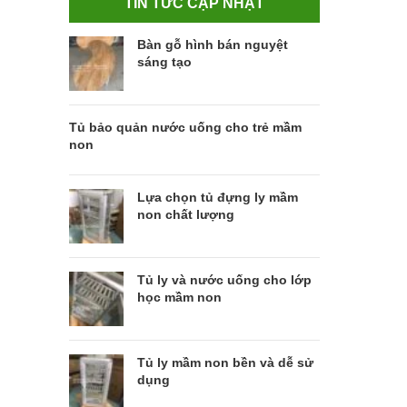
TIN TỨC CẬP NHẬT
Bàn gỗ hình bán nguyệt
sáng tạo
Tủ bảo quản nước uống cho trẻ mầm
non
Lựa chọn tủ đựng ly mầm
non chất lượng
Tủ ly và nước uống cho lớp
học mầm non
Tủ ly mầm non bền và dễ sử
dụng