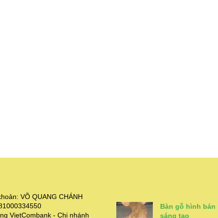
i khoản: VÕ QUANG CHÁNH
381000334550
Bàn gỗ hình bán
ng VietCombank - Chi nhánh
sáng tạo