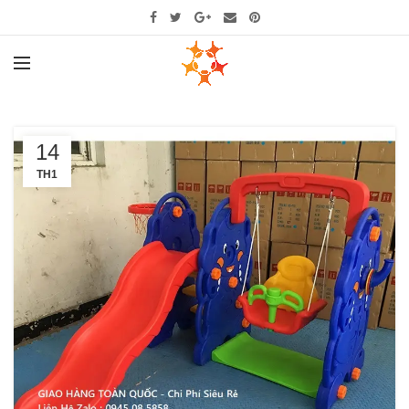
14
TH1