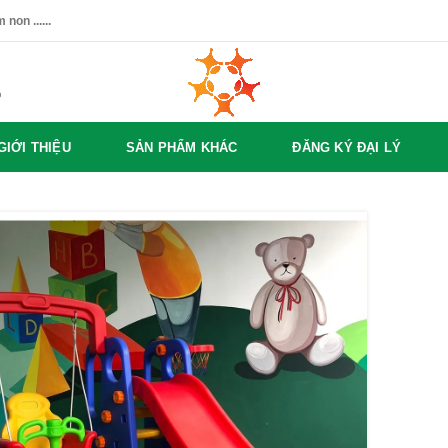
non ......
%
GIỚI THIỆU
SẢN PHẨM KHÁC
ĐĂNG KÝ ĐẠI LÝ