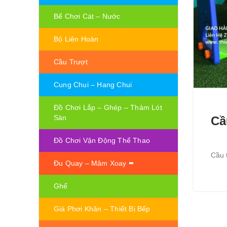
Bể Chơi Cát – Nước
Bộ Liên Hoàn
Cầu Trượt
Cung Chui – Hang Chui
Đồ Chơi Lắp – Ghép – Thảm Lót
Sàn
Cầ
Đồ Chơi Vận Động Thể Thao
Cầu 
Đu Quay – Mâm Xoay
Ghế
Giá Phơi Khăn – Thiết Bị Bếp