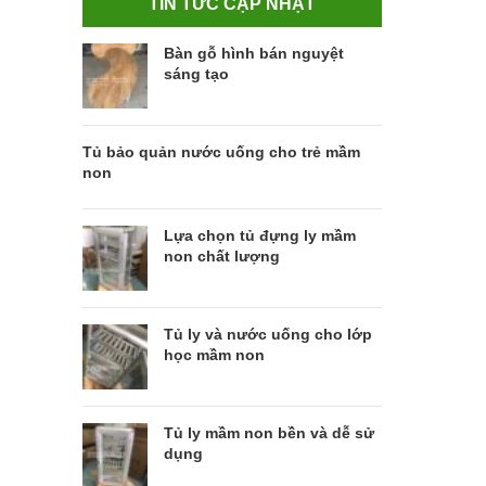
TIN TỨC CẬP NHẬT
Bàn gỗ hình bán nguyệt
sáng tạo
Tủ bảo quản nước uống cho trẻ mầm
non
Lựa chọn tủ đựng ly mầm
non chất lượng
Tủ ly và nước uống cho lớp
học mầm non
Tủ ly mầm non bền và dễ sử
dụng