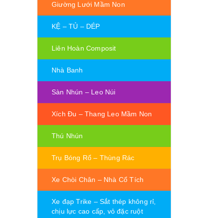
Giường Lưới Mầm Non
KỆ – TỦ – DÉP
Liên Hoàn Composit
Nhà Banh
Sàn Nhún – Leo Núi
Xích Đu – Thang Leo Mầm Non
Thú Nhún
Trụ Bóng Rổ – Thùng Rác
Xe Chòi Chân – Nhà Cổ Tích
Xe đạp Trike – Sắt thép không rỉ,
chịu lực cao cấp, vỏ đặc ruột