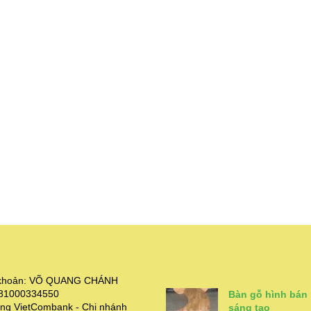
i khoản: VÕ QUANG CHÁNH
381000334550
Bàn gỗ hình bán
ng VietCombank - Chi nhánh
sáng tạo