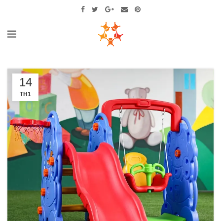
14
TH1