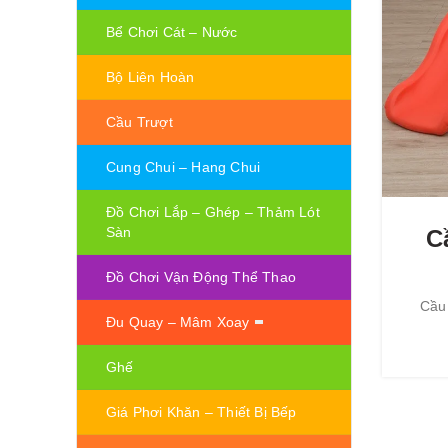
Bể Chơi Cát – Nước
Bộ Liên Hoàn
Cầu Trượt
Cung Chui – Hang Chui
Đồ Chơi Lắp – Ghép – Thảm Lót
Sàn
C
Đồ Chơi Vận Động Thể Thao
Cầu 
Đu Quay – Mâm Xoay
Ghế
Giá Phơi Khăn – Thiết Bị Bếp