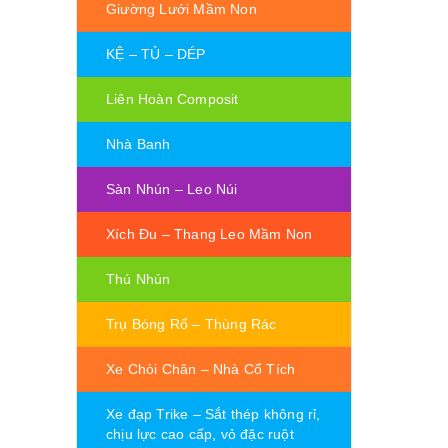
Giường Lưới Mầm Non
KỆ – TỦ – DÉP
Liên Hoàn Composit
Nhà Banh
Sàn Nhún – Leo Núi
Xích Đu – Thang Leo Mầm Non
Thú Nhún
Trụ Bóng Rổ – Thùng Rác
Xe Chòi Chân – Nhà Cổ Tích
Xe đạp Trike – Sắt thép không rỉ,
chịu lực cao cấp, vỏ đặc ruột