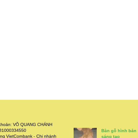
i khoản: VÕ QUANG CHÁNH
381000334550
Bàn gỗ hình bán
ng VietCombank - Chi nhánh
sáng tạo