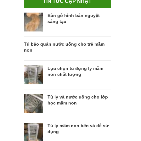
TIN TỨC CẬP NHẬT
Bàn gỗ hình bán nguyệt
sáng tạo
Tủ bảo quản nước uống cho trẻ mầm
non
Lựa chọn tủ đựng ly mầm
non chất lượng
Tủ ly và nước uống cho lớp
học mầm non
Tủ ly mầm non bền và dễ sử
dụng