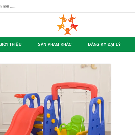
non ......
%
GIỚI THIỆU
SẢN PHẨM KHÁC
ĐĂNG KÝ ĐẠI LÝ