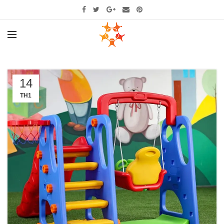
14
TH1