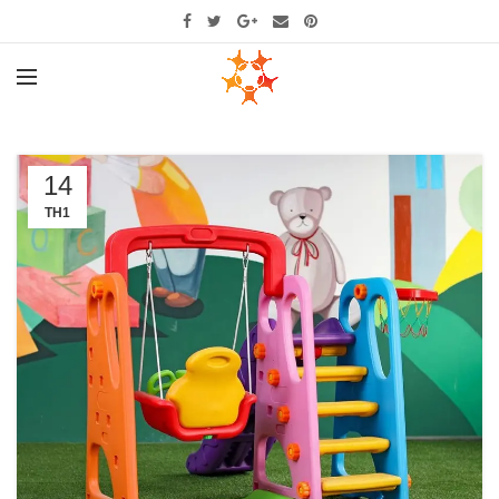
14
TH1