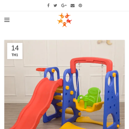
14
TH1