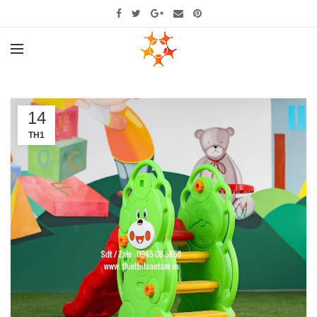
14
TH1