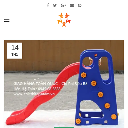
14
TH1