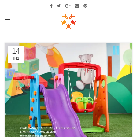
14
TH1