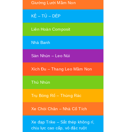
Giường Lưới Mầm Non
KỆ – TỦ – DÉP
Liên Hoàn Composit
Nhà Banh
Sàn Nhún – Leo Núi
Xích Đu – Thang Leo Mầm Non
Thú Nhún
Trụ Bóng Rổ – Thùng Rác
Xe Chòi Chân – Nhà Cổ Tích
Xe đạp Trike – Sắt thép không rỉ,
chịu lực cao cấp, vỏ đặc ruột