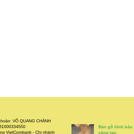
i khoản: VÕ QUANG CHÁNH
381000334550
Bàn gỗ hình bán
ng VietCombank - Chi nhánh
sáng tạo