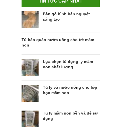
TIN TỨC CẬP NHẬT
Bàn gỗ hình bán nguyệt
sáng tạo
Tủ bảo quản nước uống cho trẻ mầm
non
Lựa chọn tủ đựng ly mầm
non chất lượng
Tủ ly và nước uống cho lớp
học mầm non
Tủ ly mầm non bền và dễ sử
dụng