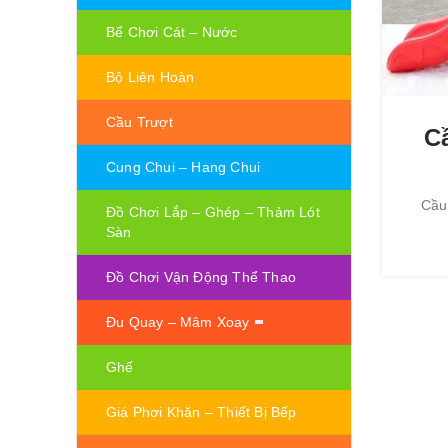
Bể Chơi Cát – Nước
Bộ Liên Hoàn
Cầu Trượt
Cầ
Cung Chui – Hang Chui
Cầu 
Đồ Chơi Lắp – Ghép – Thảm Lót
Sàn
Đồ Chơi Vận Động Thể Thao
Đu Quay – Mâm Xoay
Ghế
Giá Phơi Khăn – Thiết Bị Bếp