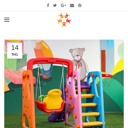
14
TH1