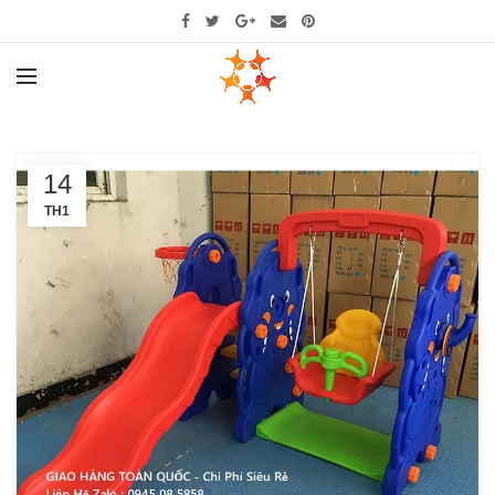
14
TH1