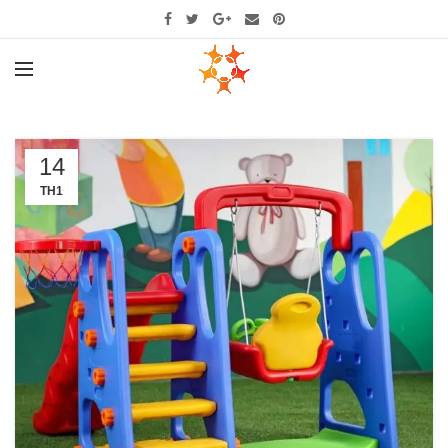
14
TH1