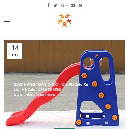
14
TH1