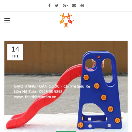
14
TH1