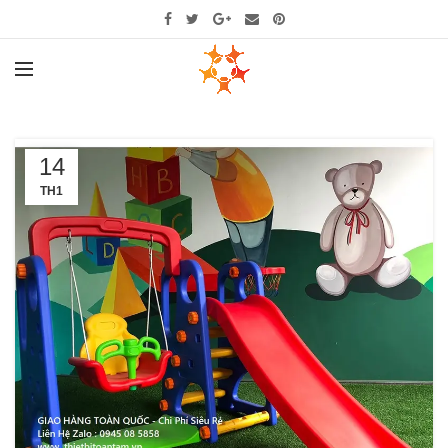
14
TH1