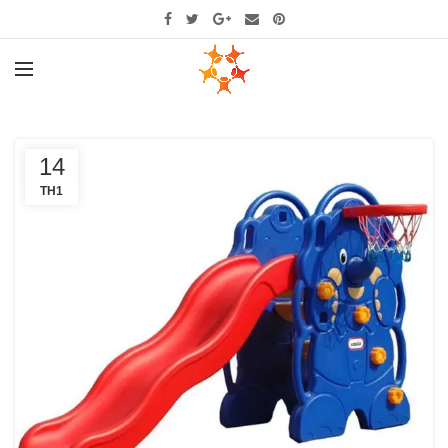
14
TH1