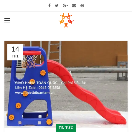
14
TH1
TIN TỨC