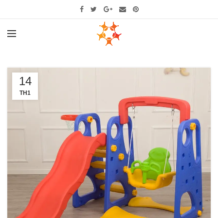
14
TH1