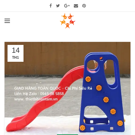
14
TH1