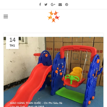
14
TH1