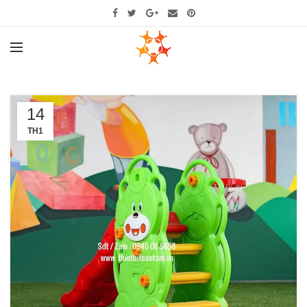
14
TH1