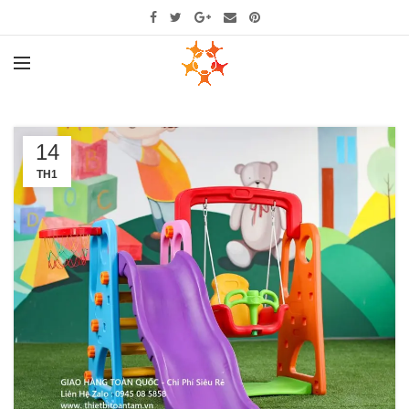
14
TH1