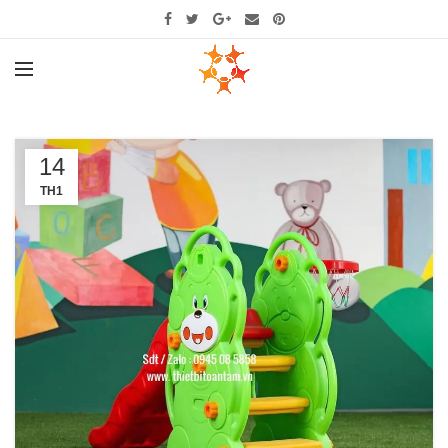
14
TH1