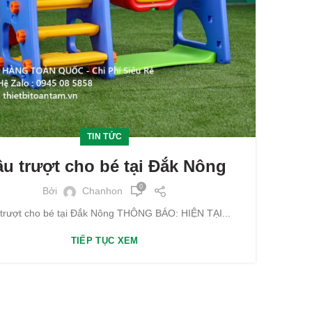
TIN TỨC
u trượt cho bé tại Đắk Nông
0
Bởi
Chanhon
trượt cho bé tại Đắk Nông THÔNG BÁO: HIỆN TẠI...
TIẾP TỤC XEM