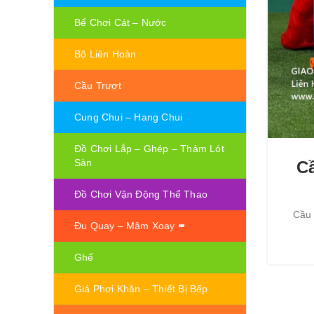
Bể Chơi Cát – Nước
Bộ Liên Hoàn
Cầu Trượt
Cung Chui – Hang Chui
Đồ Chơi Lắp – Ghép – Thảm Lót
Sàn
Cầ
Đồ Chơi Vận Động Thể Thao
Cầu 
Đu Quay – Mâm Xoay
Ghế
Giá Phơi Khăn – Thiết Bị Bếp