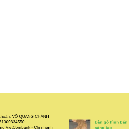
i khoản: VÕ QUANG CHÁNH
381000334550
Bàn gỗ hình bán
ng VietCombank - Chi nhánh
sáng tạo