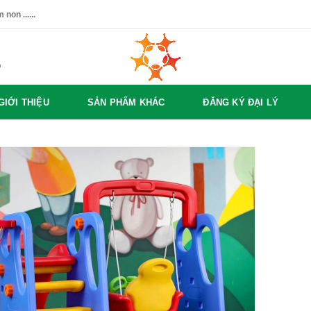
non ......
%
GIỚI THIỆU
SẢN PHẨM KHÁC
ĐĂNG KÝ ĐẠI LÝ