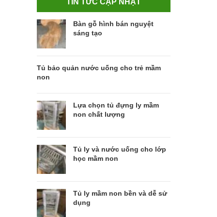
TIN TỨC CẬP NHẬT
Bàn gỗ hình bán nguyệt
sáng tạo
Tủ bảo quản nước uống cho trẻ mầm
non
Lựa chọn tủ đựng ly mầm
non chất lượng
Tủ ly và nước uống cho lớp
học mầm non
Tủ ly mầm non bền và dễ sử
dụng