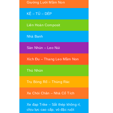
Giường Lưới Mầm Non
KỆ – TỦ – DÉP
Liên Hoàn Composit
Nhà Banh
Sàn Nhún – Leo Núi
Xích Đu – Thang Leo Mầm Non
Thú Nhún
Trụ Bóng Rổ – Thùng Rác
Xe Chòi Chân – Nhà Cổ Tích
Xe đạp Trike – Sắt thép không rỉ,
chịu lực cao cấp, vỏ đặc ruột