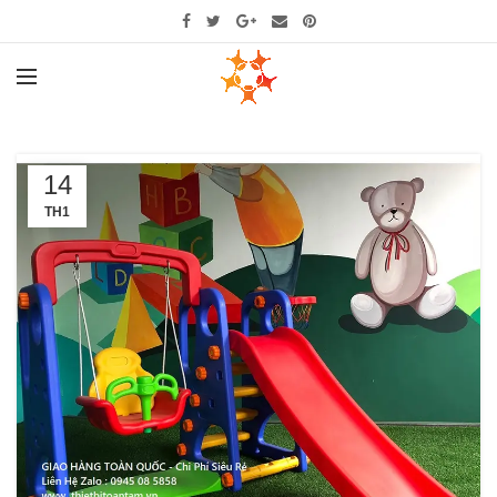
14
TH1