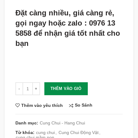
Đặt càng nhiều, giá càng rẻ,
gọi ngay hoặc zalo : 0976 13
5858 để nhận giá tốt nhất cho
bạn
Số lượng
THÊM VÀO GIỎ
So Sánh
Thêm vào yêu thích
Danh mục:
Cung Chui - Hang Chui
Từ khóa:
cung chui
,
Cung Chui Động Vật
,
cung chui mầm non