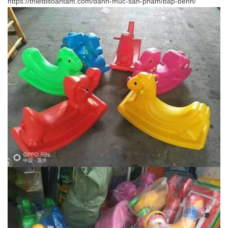
https://thietbitoantam.com/danh-muc-san-pham/bap-benh/