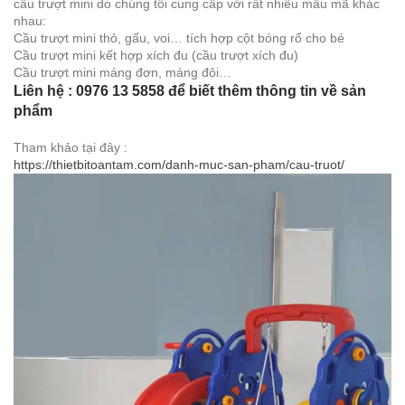
cầu trượt mini do chúng tôi cung cấp với rất nhiều mẫu mã khác
nhau:
Cầu trượt mini thỏ, gấu, voi… tích hợp cột bóng rổ cho bé
Cầu trượt mini kết hợp xích đu (cầu trượt xích đu)
Cầu trượt mini máng đơn, máng đôi…
Liên hệ : 0976 13 5858 để biết thêm thông tin về sản
phẩm
Tham khảo tại đây :
https://thietbitoantam.com/danh-muc-san-pham/cau-truot/