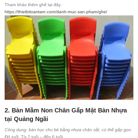
Tham khảo thêm ghế tại đây :
https://thietbitoantam.com/danh-muc-san-pham/ghe/
2. Bàn Mầm Non Chân Gấp Mặt Bàn Nhựa
tại Quảng Ngãi
Công dụng: bàn học cho bé bằng nhựa chân sắt, có thể gấp gọn.
Độ tuổi:
Từ 2 tuối – đến 6 tuổi