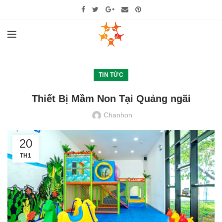
TIN TỨC
Thiết Bị Mầm Non Tại Quảng ngãi
Chanhon
20
TH1