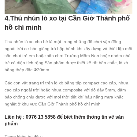
4.Thú nhún lò xo tại Cần Giờ Thành phố
hồ chí minh
Thú nhún lò xo cho bé là một trong những đồ chơi vận động
ngoài trời cơ bản giống trò bập bênh khi xây dựng và thiết lập một
sân chơi trẻ em hoặc sân chơi Trường Mầm Non hoặc nhóm nhà
trẻ có diện tích rộng.Sản phẩm được thiết kế rất bền chắc, lò xò
bằng thép đặc Φ20mm.
Các con vật trang trí trên lò xò bằng tấp compact cao cấp, nhựa
cao cấp ngoài trời hoặc nhựa composite với độ dày 5mm, đảm
bảo chống chịu được với mọi thời tiết khí hậu nắng mưa khắc
nghiệt ở khu vực Cần Giờ Thành phố hồ chí minh
Liên hệ : 0976 13 5858 để biết thêm thông tin về sản
phẩm
Tham khảo tại đây :