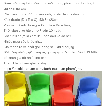
Được sử dụng tại trường học mầm non, phòng học tại nhà, khu
vui chơi trẻ em
Chất liệu: nhựa PP nguyên sinh, có độ dẻo và đàn hồi
Kích thước (D x R x C): 53x34x28cm
Màu sắc: Xanh dương – Xanh lá – Đỏ – Vàng.
Thời gian giao hàng: từ 7 đến 10 ngày
Chất liệu nhựa là chất liệu dẫn đầu về độ bền
Nhiều màu sắc khác nhau
Giá thành rẻ và chất gọn gàng sau khi sử dụng.
Đặt càng nhiều, giá càng rẻ, gọi ngay hoặc zalo : 0976 13 5858
để nhận giá tốt nhất cho bạn
Tham khảo thêm ghế tại đây :
https://thietbitoantam.com/danh-muc-san-pham/ghe/