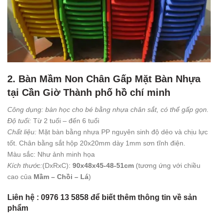
2. Bàn Mầm Non Chân Gấp Mặt Bàn Nhựa
tại Cần Giờ Thành phố hồ chí minh
Công dụng: bàn học cho bé bằng nhựa chân sắt, có thể gấp gọn.
Độ tuổi:
Từ 2 tuối – đến 6 tuổi
Chất liệu:
Mặt bàn bằng nhựa PP nguyên sinh độ dẻo và chịu lực
tốt. Chân bằng sắt hộp 20x20mm dày 1mm sơn tĩnh điện.
Màu sắc: Như ảnh minh họa
Kích thước:
(DxRxC):
90x48x45-48-51cm
(tương ứng với chiều
cao của
Mầm – Chồi – Lá
)
Liên hệ : 0976 13 5858 để biết thêm thông tin về sản
phẩm