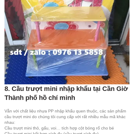
8. Cầu trượt mini nhập khẩu tại Cần Giờ
Thành phố hồ chí minh
Vẫn với chất liệu nhựa PP nhập khẩu quen thuộc, các sản phẩm
cầu trượt mini do chúng tôi cung cấp với rất nhiều mẫu mã khác
nhau:
Cầu trượt mini thỏ, gấu, voi… tích hợp cột bóng rổ cho bé
Cầu trượt mini kết hợp xích đu (cầu trượt xích đu)