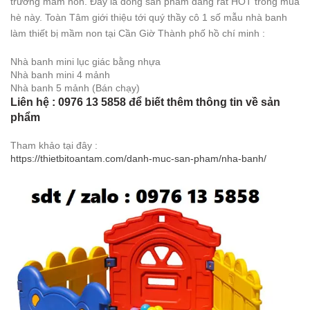
trường mầm non. Đây là dòng sản phẩm đang rất HOT trong mùa
hè này. Toàn Tâm giới thiệu tới quý thầy cô 1 số mẫu nhà banh
làm thiết bị mầm non tại Cần Giờ Thành phố hồ chí minh :
Nhà banh mini lục giác bằng nhựa
Nhà banh mini 4 mảnh
Nhà banh 5 mảnh (Bán chạy)
Liên hệ : 0976 13 5858 để biết thêm thông tin về sản
phẩm
Tham khảo tại đây :
https://thietbitoantam.com/danh-muc-san-pham/nha-banh/