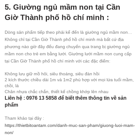
5. Giường ngủ mầm non tại Cần
Giờ Thành phố hồ chí minh :
Dòng sản phẩm tiếp theo phải kể đến là giường ngủ mầm non…
Không chỉ tại Cần Giờ Thành phố hồ chí minh mà bất cứ địa
phương nào giờ đây đểu đang chuyển qua trang bị giường ngủ
mầm non cho trẻ em bằng lưới. Giường lưới mầm non cung cấp
tại Cần Giờ Thành phố hồ chí minh với các đặc điểm:
Không lưu giữ mồ hôi, siêu thoáng, siêu đàn hồi
2 kích thước chiều dài 1m và 1m2 phù hợp với mọi lứa tuổi mầm,
chồi, lá
Chân nhựa chắc chắn, thiết kế chồng khớp lên nhau
Liên hệ : 0976 13 5858 để biết thêm thông tin về sản
phẩm
Tham khảo tại đây :
https://thietbitoantam.com/danh-muc-san-pham/giuong-luoi-mam-
non/