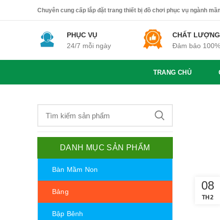
Chuyên cung cấp lắp đặt trang thiết bị đồ chơi phục vụ ngành mầm 
PHỤC VỤ
CHẤT LƯỢNG
24/7 mỗi ngày
Đảm bảo 100
TRANG CHỦ
DANH MỤC SẢN PHẨM
Bàn Mầm Non
08
Bảng
TH2
Bập Bênh