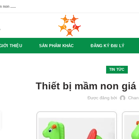
non ......
%
GIỚI THIỆU
SẢN PHẨM KHÁC
ĐĂNG KÝ ĐẠI LÝ
TIN TỨC
Thiết bị mầm non giá 
Được đăng bởi
Chan