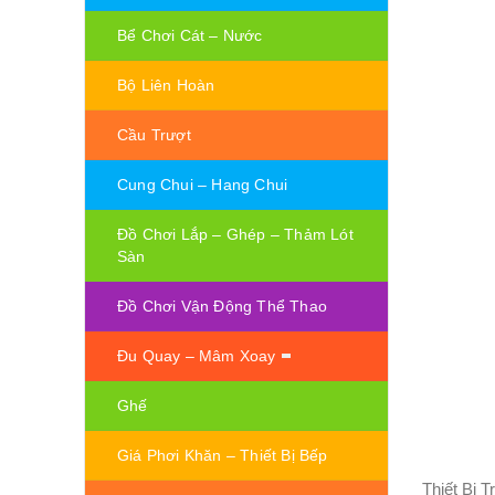
Bể Chơi Cát – Nước
Bộ Liên Hoàn
Cầu Trượt
Cung Chui – Hang Chui
Đồ Chơi Lắp – Ghép – Thảm Lót
Sàn
Đồ Chơi Vận Động Thể Thao
Đu Quay – Mâm Xoay
Ghế
Giá Phơi Khăn – Thiết Bị Bếp
Thiết Bị 