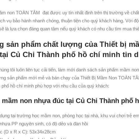
mầm non TOÀN TÂM đạt được uy tín nhất định trên thị trường về chấ
ịch vụ bảo hành nhanh chóng, thuận tiện cho quý khách hàng. Với độ
 sẽ là lựa chọn đáng quan tâm nếu quý khách có nhu cầu tìm mua thi
g sản phẩm chất lượng của
Thiết bị 
tại Củ Chi Thành phố hồ chí minh tin 
húng tôi luôn liên tục cải tiến, làm mới danh sách sản phẩm mầm non
ững sản phẩm mới mẻ và bán chạy của Thiết Bị Mầm Non TOÀN TÂM,
 phố hồ chí minh phù hợp với nhu cầu của quý khách:
ế mầm non nhựa đúc tại Củ Chi Thành phố h
ụng tại trường học mầm non, phòng học tại nhà, khu vui chơi trẻ e
: nhựa PP nguyên sinh, có độ dẻo và đàn hồi
c (D x R x C): 53x34x28cm