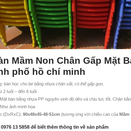
Bàn Mầm Non Chân Gấp Mặt Bà
nh phố hồ chí minh
: bàn học cho bé bằng nhựa chân sắt, có thể gấp gọn.
 2 tuối – đến 6 tuổi
Mặt bàn bằng nhựa PP nguyên sinh độ dẻo và chịu lực tốt. Chân bằ
 Như ảnh minh họa
c:
(DxRxC):
90x48x45-48-51cm
(tương ứng với chiều cao của
Mầm –
: 0976 13 5858 để biết thêm thông tin về sản phẩm