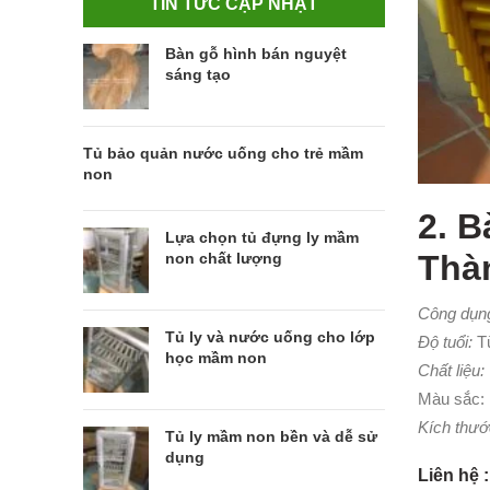
TIN TỨC CẬP NHẬT
Bàn gỗ hình bán nguyệt
sáng tạo
Tủ bảo quản nước uống cho trẻ mầm
non
2. 
Lựa chọn tủ đựng ly mầm
Thà
non chất lượng
Công dụng
Tủ ly và nước uống cho lớp
Độ tuổi:
Từ
học mầm non
Chất liệu:
Màu sắc:
Kích thướ
Tủ ly mầm non bền và dễ sử
dụng
Liên hệ 