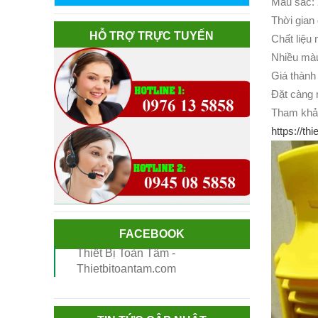
Màu sắc: 
Thời gian 
HỖ TRỢ TRỰC TUYẾN
Chất liệu 
Nhiều mà
Giá thành
Đặt càng n
Tham khảo
https://t
FACEBOOK
Thiết Bị Toàn Tâm -
Thietbitoantam.com