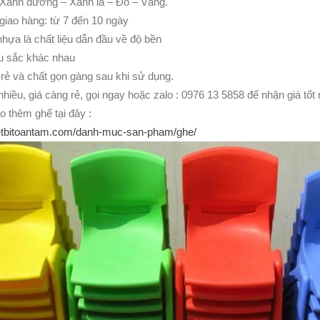
Xanh dương – Xanh lá – Đỏ – Vàng.
giao hàng: từ 7 đến 10 ngày
nhựa là chất liệu dẫn đầu về độ bền
u sắc khác nhau
 rẻ và chất gọn gàng sau khi sử dụng.
hiều, giá càng rẻ, gọi ngay hoặc zalo : 0976 13 5858 để nhận giá tốt
 thêm ghế tại đây :
hietbitoantam.com/danh-muc-san-pham/ghe/