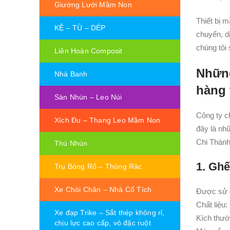
Giường Lưới Mầm Non
Thiết bị 
KỆ – TỦ – DÉP
chuyển, d
chúng tôi
Liên Hoàn Composit
Nhữn
Nhà Banh
hàng 
Sàn Nhún – Leo Núi
Công ty c
Xích Đu – Thang Leo Mầm Non
đây là nh
Chi Thành
Thú Nhún
1. Gh
Trụ Bóng Rổ – Thùng Rác
Xe Chòi Chân – Nhà Cổ Tích
Được sử d
Chất liệu
Xe đạp Trike – Sắt thép không rỉ,
Kích thướ
chịu lực cao cấp, vỏ đặc ruột