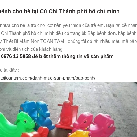
bênh cho bé tại Củ Chi Thành phố hồ chí minh
nhựa cho bé là trò chơi cơ bản yêu thích của trẻ em. Bạn rất dễ nh
 Chi Thành phố hồ chí minh đều có trang bị: Bập bênh đơn, bập bênh 
ty Thiết Bị Mầm Non TOÀN TÂM , chúng tôi có rất nhiều mẫu mã bập 
phí và diện tích của khách hàng.
: 0976 13 5858 để biết thêm thông tin về sản phẩm
 tại đây :
hietbitoantam.com/danh-muc-san-pham/bap-benh/