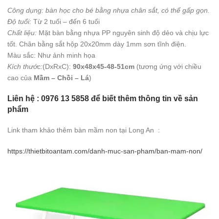
Công dụng: bàn học cho bé bằng nhựa chân sắt, có thể gấp gọn.
Độ tuổi:
Từ 2 tuối – đến 6 tuổi
Chất liệu:
Mặt bàn bằng nhựa PP nguyên sinh độ dẻo và chịu lực
tốt. Chân bằng sắt hộp 20x20mm dày 1mm sơn tĩnh điện.
Màu sắc: Như ảnh minh họa
Kích thước:
(DxRxC):
90x48x45-48-51cm
(tương ứng với chiều
cao của
Mầm – Chồi – Lá
)
Liên hệ : 0976 13 5858 để biết thêm thông tin về sản
phẩm
Link tham khảo thêm bàn mầm non tại Long An :
https://thietbitoantam.com/danh-muc-san-pham/ban-mam-non/