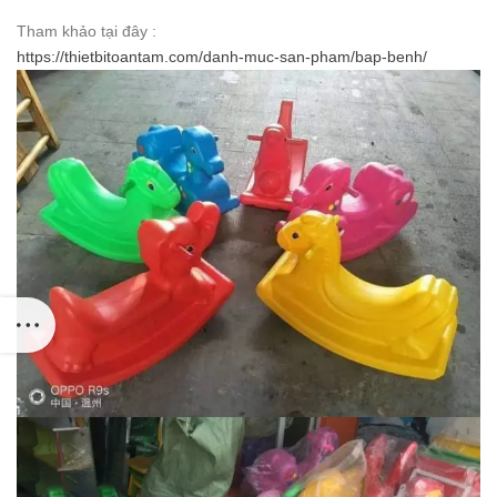
Tham khảo tại đây :
https://thietbitoantam.com/danh-muc-san-pham/bap-benh/