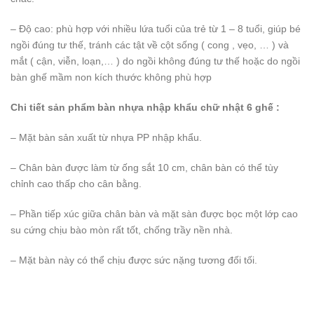
– Độ cao: phù hợp với nhiều lứa tuổi của trẻ từ 1 – 8 tuổi, giúp bé
ngồi đúng tư thế, tránh các tật về cột sống ( cong , vẹo, … ) và
mắt ( cận, viễn, loạn,… ) do ngồi không đúng tư thế hoặc do ngồi
bàn ghế mầm non kích thước không phù hợp
Chi tiết sản phẩm bàn nhựa nhập khẩu chữ nhật 6 ghế :
– Mặt bàn sản xuất từ nhựa PP nhập khẩu.
– Chân bàn được làm từ ống sắt 10 cm, chân bàn có thể tùy
chỉnh cao thấp cho cân bằng.
– Phần tiếp xúc giữa chân bàn và mặt sàn được bọc một lớp cao
su cứng chịu bào mòn rất tốt, chống trầy nền nhà.
– Mặt bàn này có thể chịu được sức nặng tương đối tối.