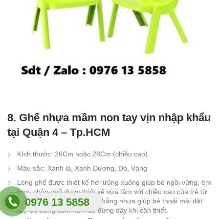
8. Ghế nhựa mầm non tay vịn nhập khẩu
tại Quận 4 – Tp.HCM
Kích thước: 26Cm hoặc 28Cm (chiều cao)
Màu sắc: Xanh lá, Xanh Dương, Đỏ, Vàng
Lòng ghế được thiết kế hơi trũng xuống giúp bé ngồi vững, êm
hơn, chân ghế được thiết kế vừa tầm với chiều cao của trẻ từ
0976 13 5858
2-8 tuổi, 2 bên 2 thành tựa bằng nhựa giúp bé thoải mái đặt
tay, dễ dàng cầm nắm để đứng dậy khi cần thiết.