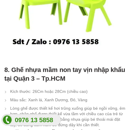
8. Ghế nhựa mầm non tay vịn nhập khẩu
tại Quận 3 – Tp.HCM
Kích thước: 26Cm hoặc 28Cm (chiều cao)
Màu sắc: Xanh lá, Xanh Dương, Đỏ, Vàng
Lòng ghế được thiết kế hơi trũng xuống giúp bé ngồi vững, êm
hơn, chân ghế được thiết kế vừa tầm với chiều cao của trẻ từ
0976 13 5858
2-8 tuổi, 2 bên 2 thành tựa bằng nhựa giúp bé thoải mái đặt
tay, dễ dàng cầm nắm để đứng dậy khi cần thiết.