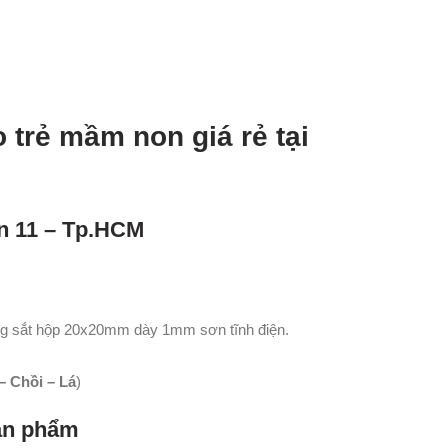
 trẻ mầm non giá rẻ tại
n 11 – Tp.HCM
ng sắt hộp 20x20mm dày 1mm sơn tĩnh điện.
 Chồi – Lá
)
sản phẩm