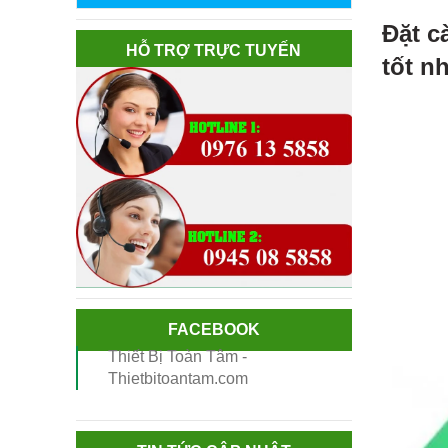
Đặt c
HỖ TRỢ TRỰC TUYẾN
tốt n
FACEBOOK
Thiết Bị Toàn Tâm -
Thietbitoantam.com