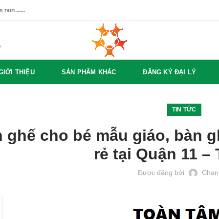
non ......
%
GIỚI THIỆU
SẢN PHẨM KHÁC
ĐĂNG KÝ ĐẠI LÝ
TIN TỨC
 ghế cho bé mẫu giáo, bàn g
rẻ tại Quận 11 
Được đăng bởi
Chan