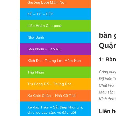
Giường Lưới Mầm Non
KỆ – TỦ – DÉP
Liên Hoàn Composit
bàn 
Nhà Banh
Quận
Sàn Nhún – Leo Núi
1: Bà
Xích Đu – Thang Leo Mầm Non
Công dụng
Thú Nhún
Độ tuổi:
Từ
Trụ Bóng Rổ – Thùng Rác
Chất liệu:
Màu sắc:
Xe Chòi Chân – Nhà Cổ Tích
Kích thướ
Xe đạp Trike – Sắt thép không rỉ,
Liên h
chịu lực cao cấp, vỏ đặc ruột