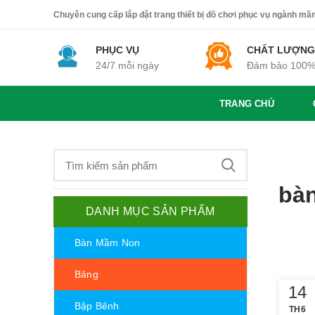
Chuyên cung cấp lắp đặt trang thiết bị đồ chơi phục vụ ngành mầm 
PHỤC VỤ
CHẤT LƯỢNG
24/7 mỗi ngày
Đảm bảo 100
TRANG CHỦ
bàn
DANH MỤC SẢN PHẨM
Bàn Mầm Non
Bảng
14
Bập Bênh
TH6