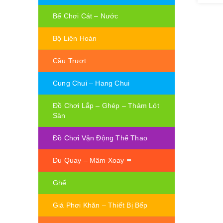
Bể Chơi Cát – Nước
Bộ Liên Hoàn
Cầu Trượt
Cung Chui – Hang Chui
Đồ Chơi Lắp – Ghép – Thảm Lót
Sàn
Đồ Chơi Vận Động Thể Thao
Đu Quay – Mâm Xoay
Ghế
Giá Phơi Khăn – Thiết Bị Bếp