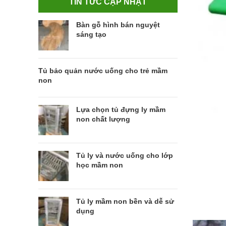
TIN TỨC CẬP NHẬT
Bàn gỗ hình bán nguyệt
sáng tạo
Tủ bảo quản nước uống cho trẻ mầm
non
Lựa chọn tủ đựng ly mầm
non chất lượng
Tủ ly và nước uống cho lớp
học mầm non
Tủ ly mầm non bền và dễ sử
dụng