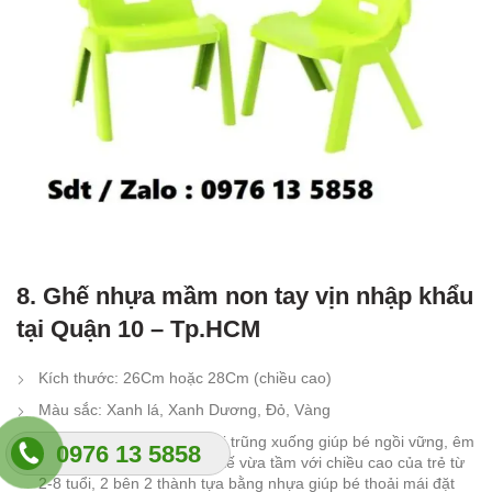
8. Ghế nhựa mầm non tay vịn nhập khẩu
tại Quận 10 – Tp.HCM
Kích thước: 26Cm hoặc 28Cm (chiều cao)
Màu sắc: Xanh lá, Xanh Dương, Đỏ, Vàng
Lòng ghế được thiết kế hơi trũng xuống giúp bé ngồi vững, êm
0976 13 5858
hơn, chân ghế được thiết kế vừa tầm với chiều cao của trẻ từ
2-8 tuổi, 2 bên 2 thành tựa bằng nhựa giúp bé thoải mái đặt