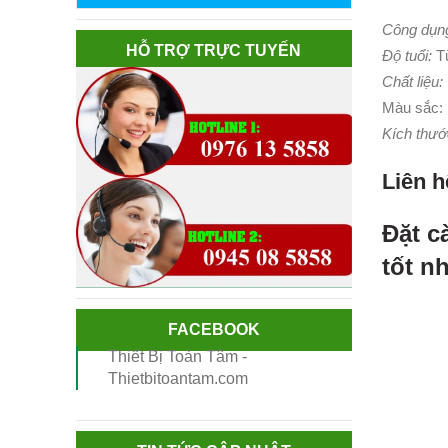
Công dụng
HỖ TRỢ TRỰC TUYẾN
Độ tuổi:
Từ
Chất liệu:
Màu sắc:
Kích thướ
Liên h
Đặt c
tốt n
FACEBOOK
Thiết Bị Toàn Tâm -
Thietbitoantam.com