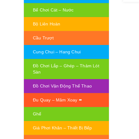
Bể Chơi Cát – Nước
Bộ Liên Hoàn
Cầu Trượt
Cung Chui – Hang Chui
Đồ Chơi Lắp – Ghép – Thảm Lót
Sàn
Đồ Chơi Vận Động Thể Thao
Đu Quay – Mâm Xoay
Ghế
Giá Phơi Khăn – Thiết Bị Bếp