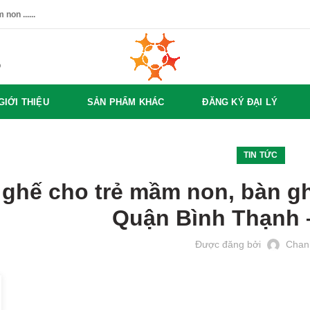
non ......
%
GIỚI THIỆU
SẢN PHẨM KHÁC
ĐĂNG KÝ ĐẠI LÝ
TIN TỨC
 ghế cho trẻ mầm non, bàn gh
Quận Bình Thạnh
Được đăng bởi
Chan