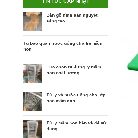
TIN TỨC CẬP NHẬT
Bàn gỗ hình bán nguyệt
sáng tạo
Tủ bảo quản nước uống cho trẻ mầm
non
Lựa chọn tủ đựng ly mầm
non chất lượng
Tủ ly và nước uống cho lớp
học mầm non
Tủ ly mầm non bền và dễ sử
dụng