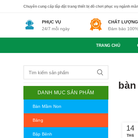
Chuyên cung cấp lắp đặt trang thiết bị đồ chơi phục vụ ngành mầm 
PHỤC VỤ
CHẤT LƯỢNG
24/7 mỗi ngày
Đảm bảo 100
TRANG CHỦ
bàn
DANH MỤC SẢN PHẨM
Bàn Mầm Non
Bảng
14
Bập Bênh
TH6