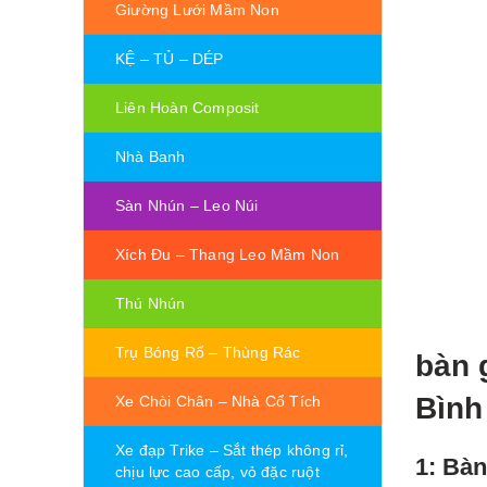
Giường Lưới Mầm Non
KỆ – TỦ – DÉP
Liên Hoàn Composit
Nhà Banh
Sàn Nhún – Leo Núi
Xích Đu – Thang Leo Mầm Non
Thú Nhún
Trụ Bóng Rổ – Thùng Rác
bàn 
Bình
Xe Chòi Chân – Nhà Cổ Tích
Xe đạp Trike – Sắt thép không rỉ,
1: Bà
chịu lực cao cấp, vỏ đặc ruột