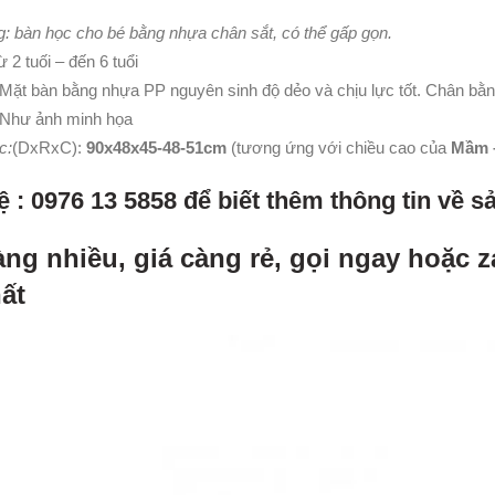
: bàn học cho bé bằng nhựa chân sắt, có thể gấp gọn.
 2 tuối – đến 6 tuổi
Mặt bàn bằng nhựa PP nguyên sinh độ dẻo và chịu lực tốt. Chân bằ
 Như ảnh minh họa
c:
(DxRxC):
90x48x45-48-51cm
(tương ứng với chiều cao của
Mầm –
ệ : 0976 13 5858 để biết thêm thông tin về 
àng nhiều, giá càng rẻ, gọi ngay hoặc z
hất