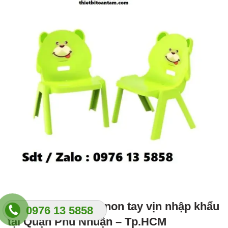
8. Ghế nhựa mầm non tay vịn nhập khẩu
0976 13 5858
tại Quận Phú Nhuận – Tp.HCM