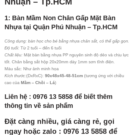
Nhuận – Tp.HCM
1: Bàn Mầm Non Chân Gấp Mặt Bàn
Nhựa tại Quận Phú Nhuận – Tp.HCM
Công dụng: bàn học cho bé bằng nhựa chân sắt, có thể gấp gọn.
Độ tuổi:
Từ 2 tuối – đến 6 tuổi
Chất liệu:
Mặt bàn bằng nhựa PP nguyên sinh độ dẻo và chịu lực
tốt. Chân bằng sắt hộp 20x20mm dày 1mm sơn tĩnh điện.
Màu sắc: Như ảnh minh họa
Kích thước:
(DxRxC):
90x48x45-48-51cm
(tương ứng với chiều
cao của
Mầm – Chồi – Lá
)
Liên hệ : 0976 13 5858 để biết thêm
thông tin về sản phẩm
Đặt càng nhiều, giá càng rẻ, gọi
ngay hoặc zalo : 0976 13 5858 để