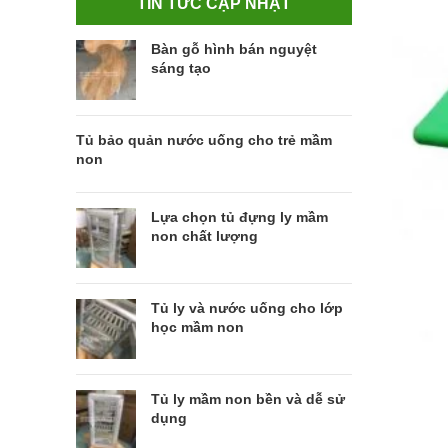
TIN TỨC CẬP NHẬT
Bàn gỗ hình bán nguyệt
sáng tạo
Tủ bảo quản nước uống cho trẻ mầm
non
Lựa chọn tủ đựng ly mầm
non chất lượng
Tủ ly và nước uống cho lớp
học mầm non
Tủ ly mầm non bền và dễ sử
dụng