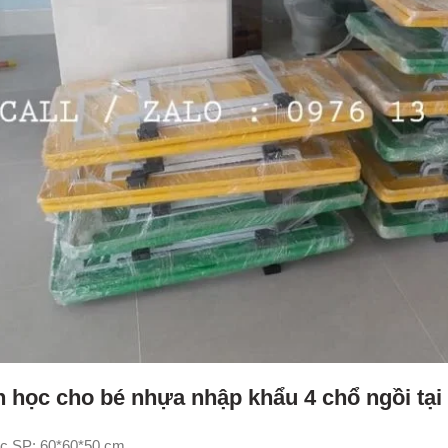
n học cho bé nhựa nhập khẩu 4 chổ ngồi tạ
c SP: 60*60*50 cm