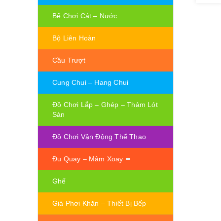
Bể Chơi Cát – Nước
Bộ Liên Hoàn
Cầu Trượt
Cung Chui – Hang Chui
Đồ Chơi Lắp – Ghép – Thảm Lót
Sàn
Đồ Chơi Vận Động Thể Thao
Đu Quay – Mâm Xoay
Ghế
Giá Phơi Khăn – Thiết Bị Bếp