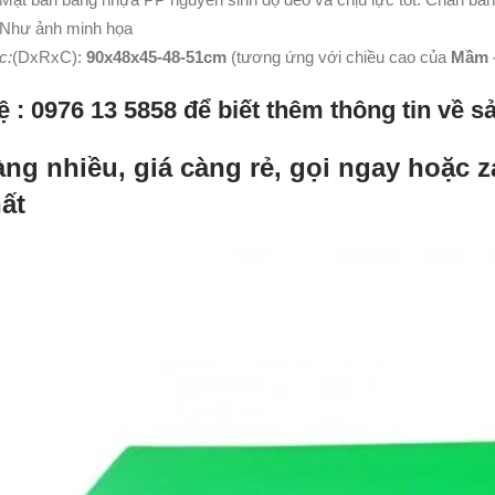
 Như ảnh minh họa
c:
(DxRxC):
90x48x45-48-51cm
(tương ứng với chiều cao của
Mầm –
ệ : 0976 13 5858 để biết thêm thông tin về 
àng nhiều, giá càng rẻ, gọi ngay hoặc z
hất