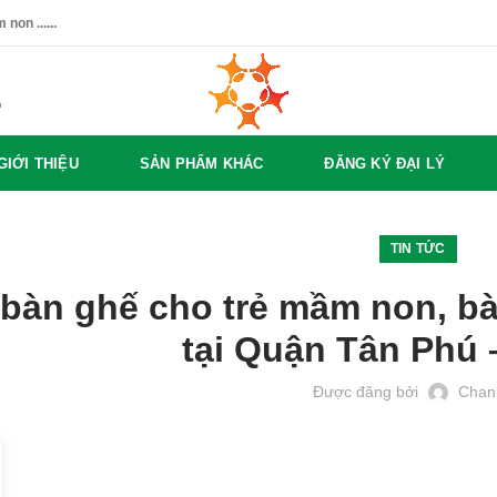
non ......
%
GIỚI THIỆU
SẢN PHẨM KHÁC
ĐĂNG KÝ ĐẠI LÝ
TIN TỨC
 bàn ghế cho trẻ mầm non, b
tại Quận Tân Phú
Được đăng bởi
Chan