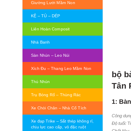
Giường Lưới Mầm Non
KỆ – TỦ – DÉP
Liên Hoàn Composit
Nhà Banh
Sàn Nhún – Leo Núi
Xích Đu – Thang Leo Mầm Non
bộ b
Thú Nhún
Tân 
Trụ Bóng Rổ – Thùng Rác
1: Bà
Xe Chòi Chân – Nhà Cổ Tích
Công dụng
Xe đạp Trike – Sắt thép không rỉ,
Độ tuổi:
Từ
chịu lực cao cấp, vỏ đặc ruột
Chất liệu: