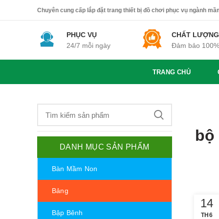
Chuyên cung cấp lắp đặt trang thiết bị đồ chơi phục vụ ngành mầm 
PHỤC VỤ
CHẤT LƯỢNG
24/7 mỗi ngày
Đảm bảo 100
TRANG CHỦ
bộ
DANH MỤC SẢN PHẨM
Bàn Mầm Non
Bảng
14
Bập Bênh
TH6