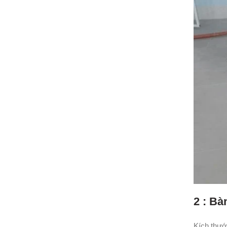
2 : Bà
Kích thướ