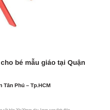
 cho bé mẫu giáo tại Quận
n Tân Phú – Tp.HCM
ng sắt hộp 20x20mm dày 1mm sơn tĩnh điện.