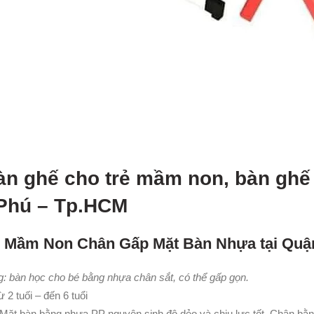
àn ghế cho trẻ mầm non, bàn ghế
Phú – Tp.HCM
n Mầm Non Chân Gấp Mặt Bàn Nhựa tại Quậ
: bàn học cho bé bằng nhựa chân sắt, có thể gấp gọn.
 2 tuối – đến 6 tuổi
Mặt bàn bằng nhựa PP nguyên sinh độ dẻo và chịu lực tốt. Chân bằ