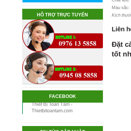
Màu sắc:
HỖ TRỢ TRỰC TUYẾN
Kích thướ
Liên h
Đặt c
tốt n
FACEBOOK
Thiết Bị Toàn Tâm -
Thietbitoantam.com