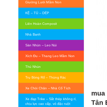
Giường Lưới Mầm Non
KỆ – TỦ – DÉP
Liên Hoàn Composit
Nhà Banh
Sàn Nhún – Leo Núi
Xích Đu – Thang Leo Mầm Non
Thú Nhún
Trụ Bóng Rổ – Thùng Rác
Xe Chòi Chân – Nhà Cổ Tích
mua 
Xe đạp Trike – Sắt thép không rỉ,
Tân 
chịu lực cao cấp, vỏ đặc ruột