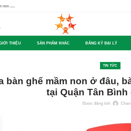
non ......
%
GIỚI THIỆU
SẢN PHẨM KHÁC
ĐĂNG KÝ ĐẠI LÝ
TIN TỨC
 bàn ghế mầm non ở đâu, bà
tại Quận Tân Bình
Được đăng bởi
Chan