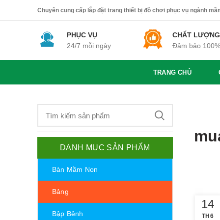
Chuyên cung cấp lắp đặt trang thiết bị đồ chơi phục vụ ngành mầm 
PHỤC VỤ
CHẤT LƯỢNG
24/7 mỗi ngày
Đảm bảo 100
TRANG CHỦ
mua
DANH MỤC SẢN PHẨM
Bàn Mầm Non
Bảng
14
Bập Bênh
TH6