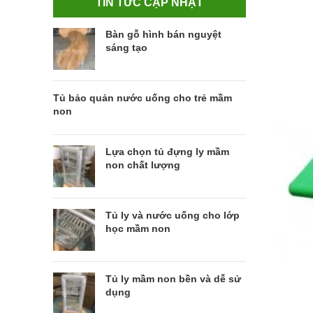
TIN TỨC CẬP NHẬT
Bàn gỗ hình bán nguyệt
sáng tạo
Tủ bảo quản nước uống cho trẻ mầm
non
Lựa chọn tủ đựng ly mầm
non chất lượng
Tủ ly và nước uống cho lớp
học mầm non
Tủ ly mầm non bền và dễ sử
dụng