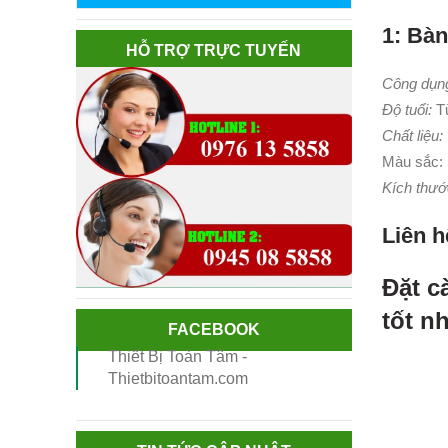
1: Bà
HỖ TRỢ TRỰC TUYẾN
Công dụng
Độ tuổi:
Từ
Chất liệu:
Màu sắc:
Kích thướ
Liên h
Đặt c
tốt n
FACEBOOK
Thiết Bị Toàn Tâm -
Thietbitoantam.com