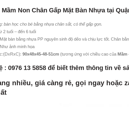
n Mầm Non Chân Gấp Mặt Bàn Nhựa tại Quậ
: bàn học cho bé bằng nhựa chân sắt, có thể gấp gọn.
 2 tuối – đến 6 tuổi
Mặt bàn bằng nhựa PP nguyên sinh độ dẻo và chịu lực tốt. Chân bằ
 Như ảnh minh họa
c:
(DxRxC):
90x48x45-48-51cm
(tương ứng với chiều cao của
Mầm –
ệ : 0976 13 5858 để biết thêm thông tin về 
àng nhiều, giá càng rẻ, gọi ngay hoặc z
hất