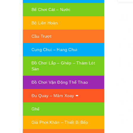
Bể Chơi Cát – Nước
Bộ Liên Hoàn
Cầu Trượt
Cung Chui – Hang Chui
Đồ Chơi Lắp – Ghép – Thảm Lót
Sàn
Đồ Chơi Vận Động Thể Thao
Đu Quay – Mâm Xoay
Ghế
Giá Phơi Khăn – Thiết Bị Bếp