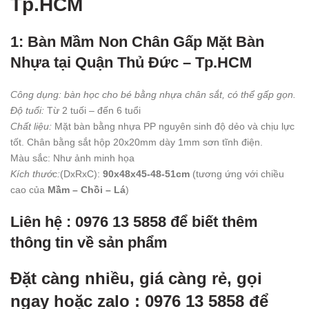
Tp.HCM
1: Bàn Mầm Non Chân Gấp Mặt Bàn
Nhựa tại Quận Thủ Đức – Tp.HCM
Công dụng: bàn học cho bé bằng nhựa chân sắt, có thể gấp gọn.
Độ tuổi:
Từ 2 tuối – đến 6 tuổi
Chất liệu:
Mặt bàn bằng nhựa PP nguyên sinh độ dẻo và chịu lực
tốt. Chân bằng sắt hộp 20x20mm dày 1mm sơn tĩnh điện.
Màu sắc: Như ảnh minh họa
Kích thước:
(DxRxC):
90x48x45-48-51cm
(tương ứng với chiều
cao của
Mầm – Chồi – Lá
)
Liên hệ : 0976 13 5858 để biết thêm
thông tin về sản phẩm
Đặt càng nhiều, giá càng rẻ, gọi
ngay hoặc zalo : 0976 13 5858 để