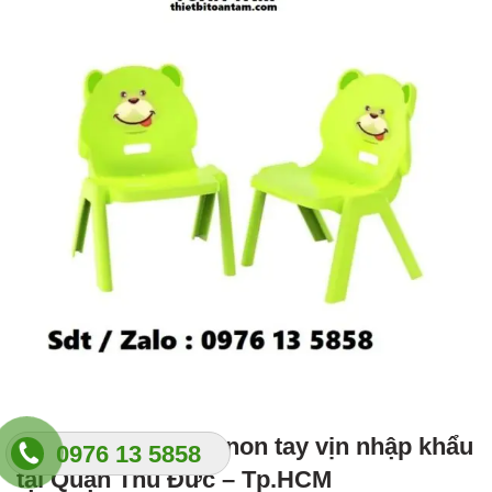
8. Ghế nhựa mầm non tay vịn nhập khẩu
0976 13 5858
tại Quận Thủ Đức – Tp.HCM