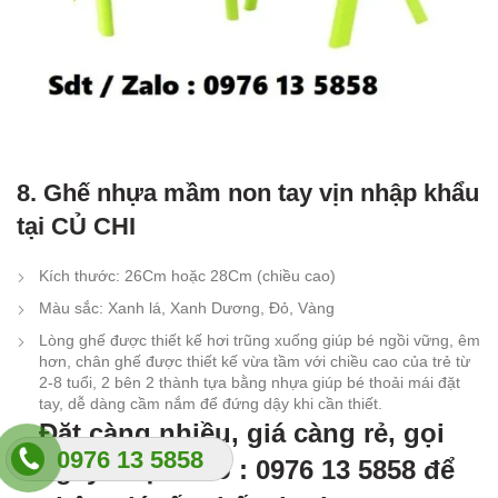
8. Ghế nhựa mầm non tay vịn nhập khẩu
tại CỦ CHI
Kích thước: 26Cm hoặc 28Cm (chiều cao)
Màu sắc: Xanh lá, Xanh Dương, Đỏ, Vàng
Lòng ghế được thiết kế hơi trũng xuống giúp bé ngồi vững, êm
hơn, chân ghế được thiết kế vừa tầm với chiều cao của trẻ từ
2-8 tuổi, 2 bên 2 thành tựa bằng nhựa giúp bé thoải mái đặt
tay, dễ dàng cầm nắm để đứng dậy khi cần thiết.
Đặt càng nhiều, giá càng rẻ, gọi
0976 13 5858
ngay hoặc zalo : 0976 13 5858 để