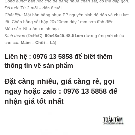
Công dụng: bàn học cho bé bằng nhựa chân sắt, có thể gấp gọn.
Độ tuổi:
Từ 2 tuối – đến 6 tuổi
Chất liệu:
Mặt bàn bằng nhựa PP nguyên sinh độ dẻo và chịu lực
tốt. Chân bằng sắt hộp 20x20mm dày 1mm sơn tĩnh điện.
Màu sắc: Như ảnh minh họa
Kích thước:
(DxRxC):
90x48x45-48-51cm
(tương ứng với chiều
cao của
Mầm – Chồi – Lá
)
Liên hệ : 0976 13 5858 để biết thêm
thông tin về sản phẩm
Đặt càng nhiều, giá càng rẻ, gọi
ngay hoặc zalo : 0976 13 5858 để
nhận giá tốt nhất