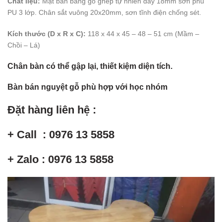
Chất liệu:
Mặt bàn bằng gỗ ghép tự nhiên dày 18mm sơn phủ
PU 3 lớp. Chân sắt vuông 20x20mm, sơn tĩnh điện chống sét.
Kích thước (D x R x C):
118 x 44 x 45 – 48 – 51 cm (Mầm –
Chồi – Lá)
Chân bàn có thể gập lại, thiết kiệm diện tích.
Bàn bán nguyệt gỗ phù hợp với học nhóm
Đặt hàng liên hệ :
+ Call : 0976 13 5858
+ Zalo : 0976 13 5858